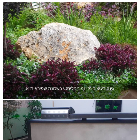
גינה בעיצוב נקי ומינימליסטי בשכונת שפירא ת"א