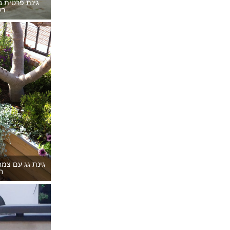
גינת פרטית ב
רע
גינת גג עם צמ
ח