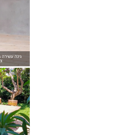
גינה עשירה 
צי