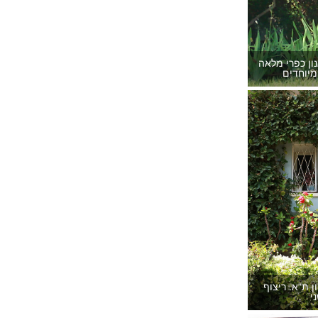
ון כפרי מלאה
יוחדים
ן ת"א. ריצוף
י