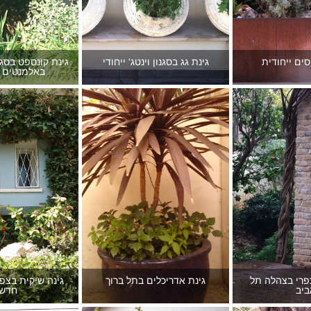
סים ייחודית
גינת גג בסגנון וינטג' ייחודי
גינת קונספט בסגנ
באלמנטים מ
כפרי בצהלה תל
גינת אדריכלים בתל ברוך
גינה שיקית בצפו
ביב
חדשנ