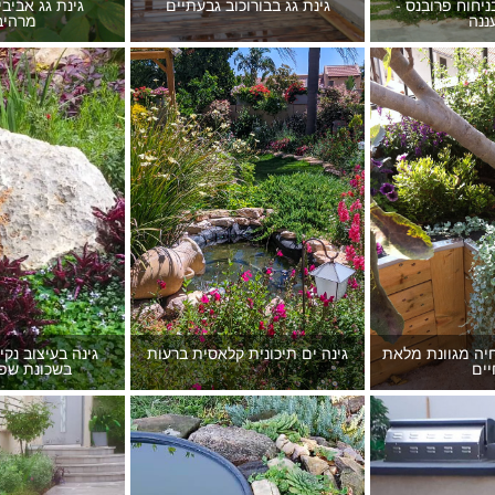
ניחוח פרובנס -
גינת גג בבורוכוב גבעתיים
גינת גג אביב
ננה
מרהיב
חיה מגוונת מלאת
גינה ים תיכונית קלאסית ברעות
גינה בעיצוב נקי
יים
בשכונת שפי