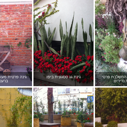
 המשלבת פרטי
גינת גג ססגונית ביפו
גינה פרטית מעוצ
 נדירים
ברעננ