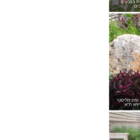
ית בצבעים
ים
 ומינימליסטי
רא ת"א