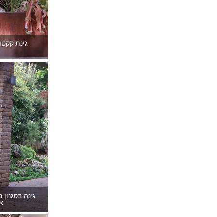
גינת קקטו
גינה בסגנון 
א