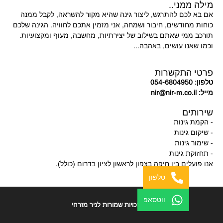
מילה ממני..
אם בא לכם להתרגש, ליצור גינה שהיא מקור להשראה, לקבל ממנה
כוחות מחודשים, חיבור ושמחה, אני מזמין אתכם לחוויה. הגינה שלכם
תורכב ממי שאתם בשילוב של יצירתיות, מחשבה, מעוף ומקצועיות.
וכמו שאנו עושים, באהבה...
פרטי התקשרות
טלפון: 054-6804950
מייל: nir@nir-m.co.il
שירותים
- הקמת גינות
- שיקום גינות
- שימור גינות
- תחזוקת גינות
אנו פועלים בין חיפה בצפון לראשון לציון בדרום (כולל).
טלפון
ווטסאפ
כל הזכויות שמורות לניר מזרחי